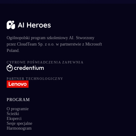
Ogólnopolski program szkoleniowy AI. Stworzony
przez CloudTeam Sp. z o.o. w partnerstwie z Microsoft
Poland.
CYFROWE POŚWIADCZENIA ZAPEWNIA
EjAjEk
PARTNER TECHNOLOGICZNY
AI
Online · zwykle odpowiada od razu
PROGRAM
O programie
Ścieżki
Eksperci
Sesje specjalne
Harmonogram