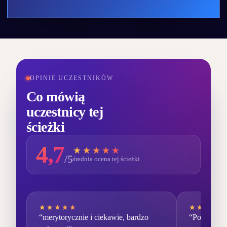
OPINIE UCZESTNIKÓW
Co mówią
uczestnicy tej
ścieżki
4,7
★★★★★
★★★★★
/5
średnia ocena tej ścieżki
★★★★★
★★★★★
★★★★★
★★★★★
“merytorycznie i ciekawie, bardzo
“Podoba mi 