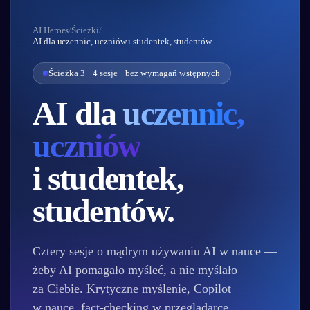
AI Heroes
/
Ścieżki
/
AI dla uczennic, uczniów i studentek, studentów
Ścieżka 3 · 4 sesje · bez wymagań wstępnych
AI dla
uczennic,
uczniów
i studentek,
studentów.
Cztery sesje o mądrym używaniu AI w nauce —
żeby AI pomagało myśleć, a nie myślało
za Ciebie. Krytyczne myślenie, Copilot
w nauce, fact‑checking w przeglądarce