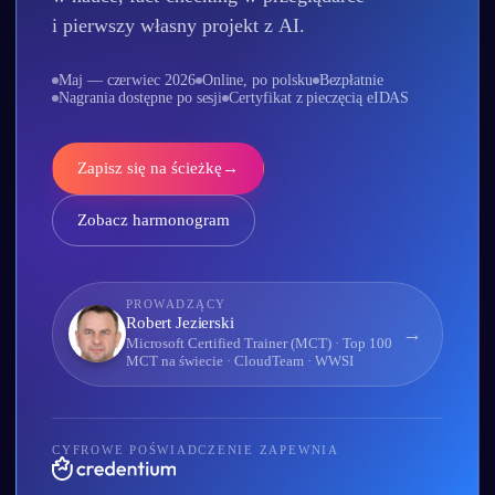
i pierwszy własny projekt z AI.
Maj — czerwiec 2026
Online, po polsku
Bezpłatnie
Nagrania dostępne po sesji
Certyfikat z pieczęcią eIDAS
Zapisz się na ścieżkę
→
Zobacz harmonogram
PROWADZĄCY
Robert Jezierski
→
Microsoft Certified Trainer (MCT) · Top 100
MCT na świecie · CloudTeam · WWSI
CYFROWE POŚWIADCZENIE ZAPEWNIA