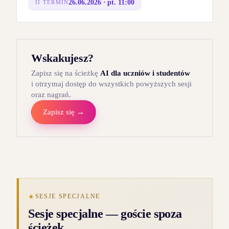
26.06.2026 · pt. 11:00
II TERMIN
Wskakujesz?
Zapisz się na ścieżkę
AI dla uczniów i studentów
i otrzymaj dostęp do wszystkich powyższych sesji
oraz nagrań.
Zapisz się →
★
SESJE SPECJALNE
Sesje specjalne — goście spoza
ścieżek